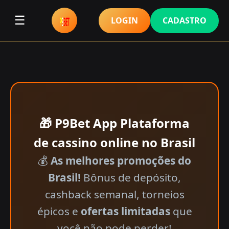
☰
LOGIN
CADASTRO
🎁 P9Bet App Plataforma
de cassino online no Brasil
💰
As melhores promoções do
Brasil!
Bônus de depósito,
cashback semanal, torneios
épicos e
ofertas limitadas
que
você não pode perder!