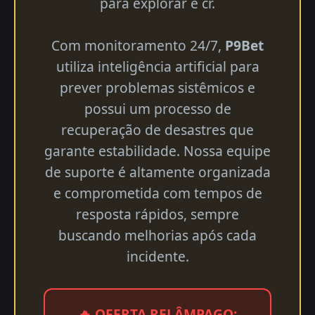
para explorar e cr.
Com monitoramento 24/7,
P9Bet
utiliza inteligência artificial para
prever problemas sistêmicos e
possui um processo de
recuperação de desastres que
garante estabilidade. Nossa equipe
de suporte é altamente organizada
e comprometida com tempos de
resposta rápidos, sempre
buscando melhorias após cada
incidente.
🔥 OFERTA RELÂMPAGO: