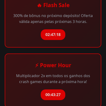
🔥 Flash Sale
300% de bônus no próximo depósito! Oferta
válida apenas pelas próximas 3 horas.
02:47:18
⚡ Power Hour
Multiplicador 2x em todos os ganhos dos
crash games durante a próxima hora!
00:43:27