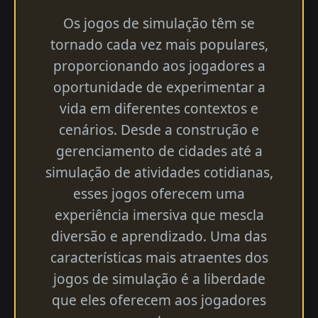
Os jogos de simulação têm se
tornado cada vez mais populares,
proporcionando aos jogadores a
oportunidade de experimentar a
vida em diferentes contextos e
cenários. Desde a construção e
gerenciamento de cidades até a
simulação de atividades cotidianas,
esses jogos oferecem uma
experiência imersiva que mescla
diversão e aprendizado. Uma das
características mais atraentes dos
jogos de simulação é a liberdade
que eles oferecem aos jogadores