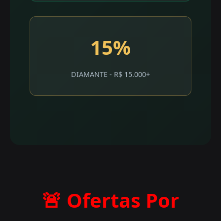
15%
DIAMANTE - R$ 15.000+
🚨 Ofertas Por