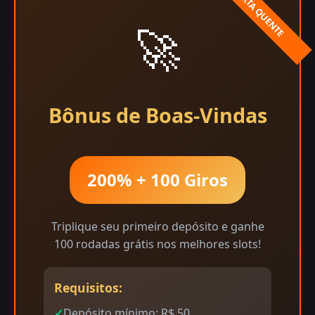
🚀
Bônus de Boas-Vindas
200% + 100 Giros
Triplique seu primeiro depósito e ganhe
100 rodadas grátis nos melhores slots!
Requisitos:
Depósito mínimo: R$ 50