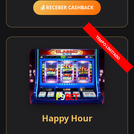
💰 RECEBER CASHBACK
Happy Hour