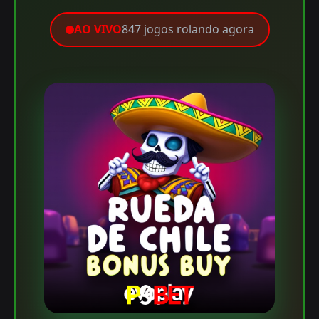
AO VIVO
847 jogos rolando agora