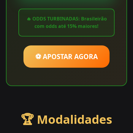
🔥
ODDS TURBINADAS:
Brasileirão
com odds até 15% maiores!
⚽ APOSTAR AGORA
🏆 Modalidades