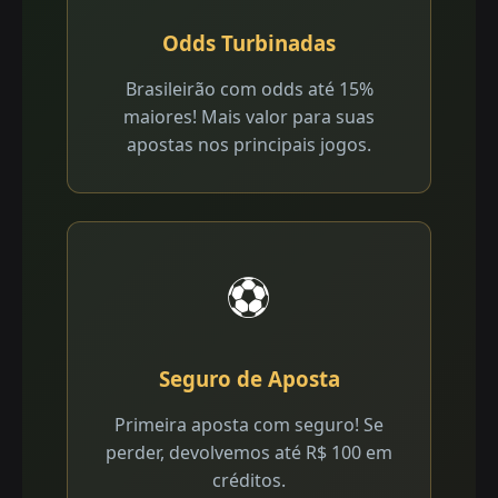
Odds Turbinadas
Brasileirão com odds até 15%
maiores! Mais valor para suas
apostas nos principais jogos.
⚽
Seguro de Aposta
Primeira aposta com seguro! Se
perder, devolvemos até R$ 100 em
créditos.