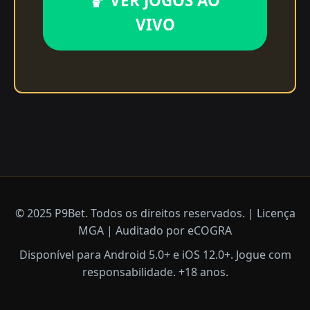
🏀 VER JOGOS AO
VIVO
© 2025 P9Bet. Todos os direitos reservados. | Licença
MGA | Auditado por eCOGRA
Disponível para Android 5.0+ e iOS 12.0+. Jogue com
responsabilidade. +18 anos.