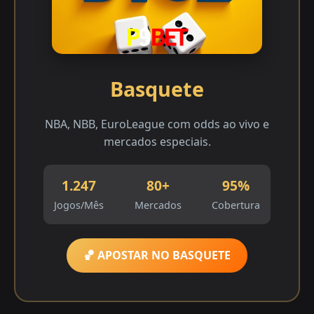
Basquete
NBA, NBB, EuroLeague com odds ao vivo e
mercados especiais.
1.247
80+
95%
Jogos/Mês
Mercados
Cobertura
🏀 APOSTAR NO BASQUETE