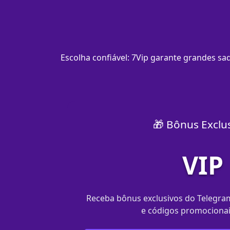
Escolha confiável: 7Vip garante grandes s
🎁 Bônus Exclu
VIP
Receba bônus exclusivos do Telegra
e códigos promocionai