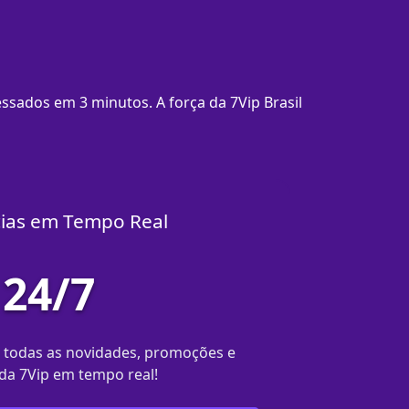
sados em 3 minutos. A força da 7Vip Brasil
cias em Tempo Real
24/7
e todas as novidades, promoções e
da 7Vip em tempo real!