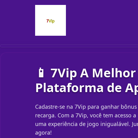
📱 7Vip A Melhor
Plataforma de A
Cadastre-se na 7Vip para ganhar bônus
recarga. Com a 7Vip, você tem acesso a
uma experiência de jogo inigualável. J
agora!