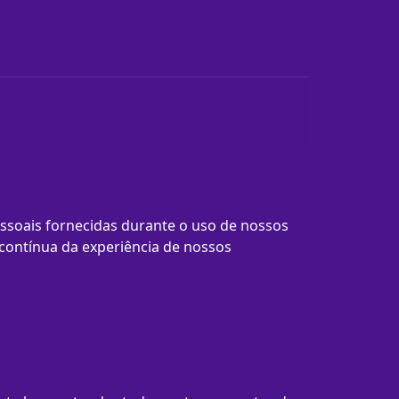
essoais fornecidas durante o uso de nossos
 contínua da experiência de nossos