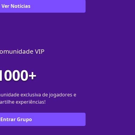
Ver Notícias
Comunidade VIP
1000+
unidade exclusiva de jogadores e
rtilhe experiências!
Entrar Grupo