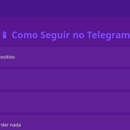
📱 Como Seguir no Telegram
ositivo
erder nada