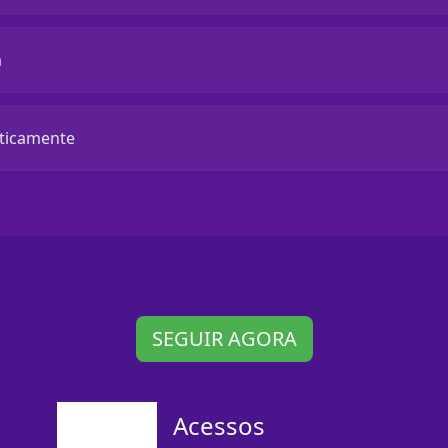
a
aticamente
SEGUIR AGORA
Acessos