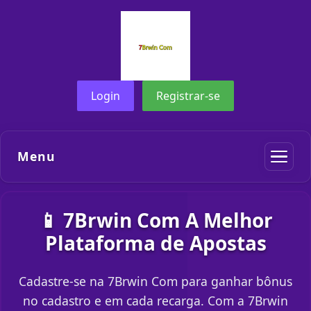
Login
Registrar-se
Menu
📱 7Brwin Com A Melhor
Plataforma de Apostas
Cadastre-se na 7Brwin Com para ganhar bônus
no cadastro e em cada recarga. Com a 7Brwin