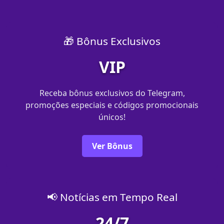
🎁 Bônus Exclusivos
VIP
Receba bônus exclusivos do Telegram,
promoções especiais e códigos promocionais
únicos!
Ver Bônus
📢 Notícias em Tempo Real
24/7