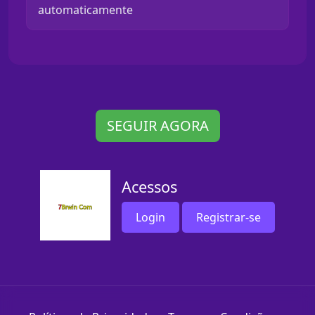
automaticamente
SEGUIR AGORA
Acessos
Login
Registrar-se