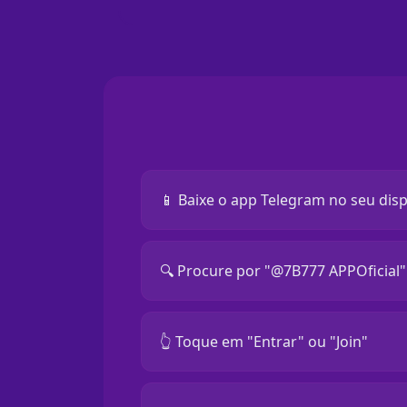
📱 Baixe o app Telegram no seu disp
🔍 Procure por "@7B777 APPOficial"
👆 Toque em "Entrar" ou "Join"