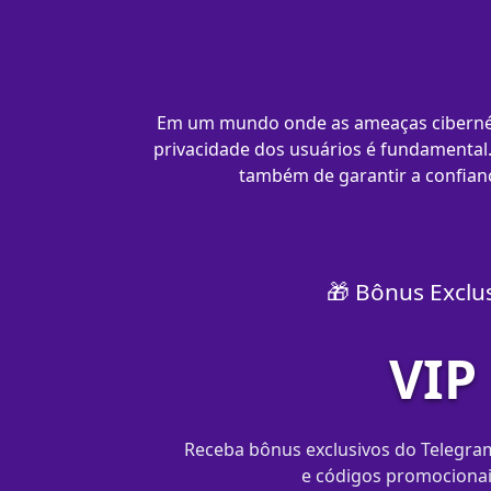
Em um mundo onde as ameaças cibernétic
privacidade dos usuários é fundamental.
também de garantir a confianç
🎁 Bônus Exclu
VIP
Receba bônus exclusivos do Telegra
e códigos promocionai