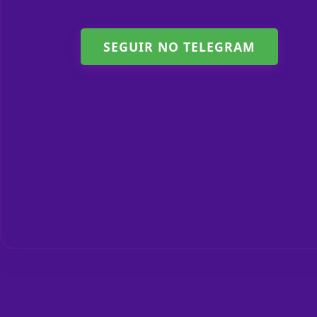
SEGUIR NO TELEGRAM