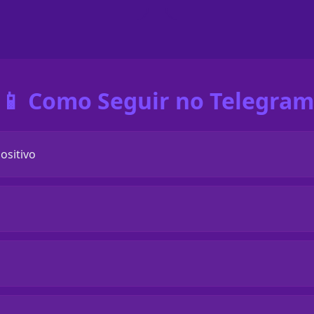
📱 Como Seguir no Telegram
ositivo