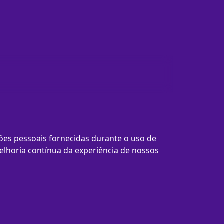
ões pessoais fornecidas durante o uso de
elhoria contínua da experiência de nossos