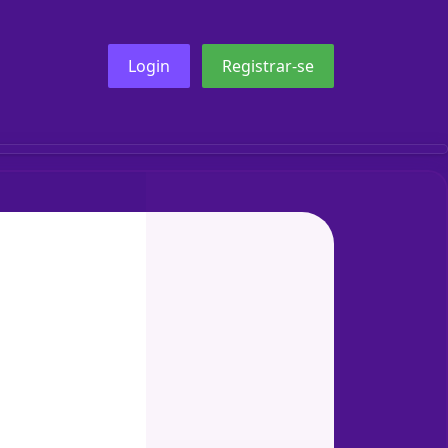
Login
Registrar-se