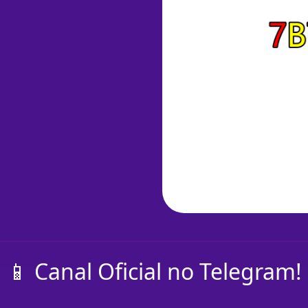
📱 Canal Oficial no Telegram!