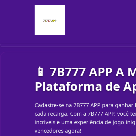
📱 7B777 APP A 
Plataforma de A
Cadastre-se na 7B777 APP para ganhar 
cada recarga. Com a 7B777 APP, você t
incríveis e uma experiência de jogo inig
vencedores agora!