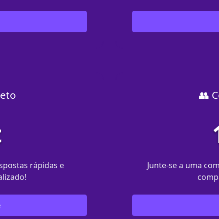
reto
👥 
t
espostas rápidas e
Junte-se a uma com
lizado!
compa
e