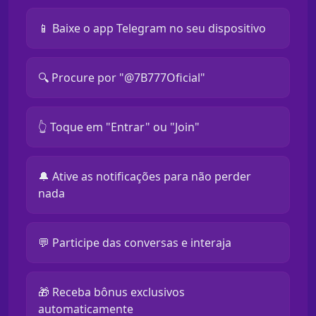
📱 Baixe o app Telegram no seu dispositivo
🔍 Procure por "@7B777Oficial"
👆 Toque em "Entrar" ou "Join"
🔔 Ative as notificações para não perder
nada
💬 Participe das conversas e interaja
🎁 Receba bônus exclusivos
automaticamente