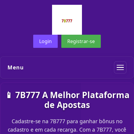
Login
Registrar-se
Menu
📱 7B777 A Melhor Plataforma
de Apostas
Cadastre-se na 7B777 para ganhar bônus no
cadastro e em cada recarga. Com a 7B777, você