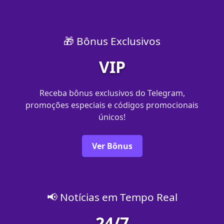
🎁 Bônus Exclusivos
VIP
Receba bônus exclusivos do Telegram,
promoções especiais e códigos promocionais
únicos!
Ver Bônus
📢 Notícias em Tempo Real
24/7