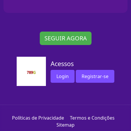
SEGUIR AGORA
Acessos
Login
Registrar-se
Políticas de Privacidade
Termos e Condições
Sitemap