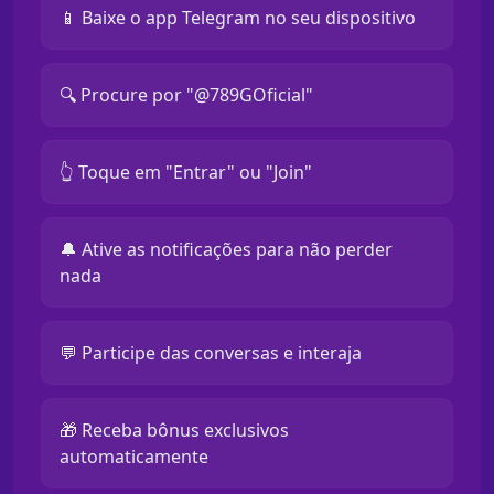
📱 Baixe o app Telegram no seu dispositivo
🔍 Procure por "@789GOficial"
👆 Toque em "Entrar" ou "Join"
🔔 Ative as notificações para não perder
nada
💬 Participe das conversas e interaja
🎁 Receba bônus exclusivos
automaticamente