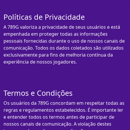
Políticas de Privacidade
A 789G valoriza a privacidade de seus usuários e está
empenhada em proteger todas as informações
pessoais fornecidas durante o uso de nossos canais de
comunicação. Todos os dados coletados são utilizados
exclusivamente para fins de melhoria contínua da
experiência de nossos jogadores.
Termos e Condições
Os usuários da 789G concordam em respeitar todas as
regras e regulamentos estabelecidos. É importante ler
e entender todos os termos antes de participar de
nossos canais de comunicação. A violação destes