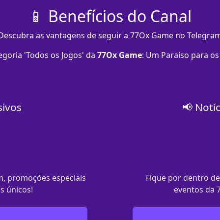
📱 Benefícios do Canal
Descubra as vantagens de seguir a 77Ox Game no Telegra
egoria 'Todos os Jogos' da
77Ox Game
: Um Paraíso para os
sivos
📢 Notí
m, promoções especiais
Fique por dentro d
s únicos!
eventos da 