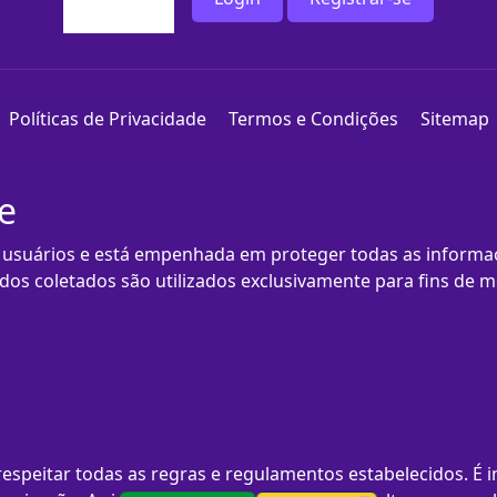
Políticas de Privacidade
Termos e Condições
Sitemap
de
s usuários e está empenhada em proteger todas as informa
os coletados são utilizados exclusivamente para fins de m
peitar todas as regras e regulamentos estabelecidos. É i