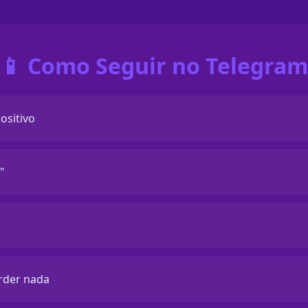
📱 Como Seguir no Telegram
ositivo
"
erder nada