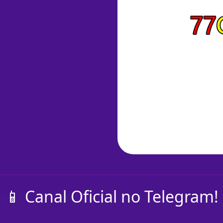
📱 Canal Oficial no Telegram!