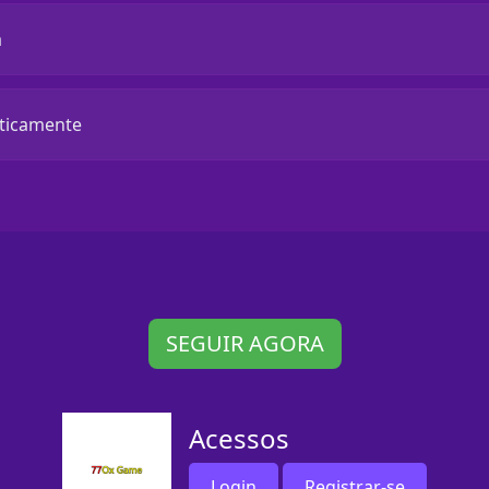
a
aticamente
SEGUIR AGORA
Acessos
Login
Registrar-se