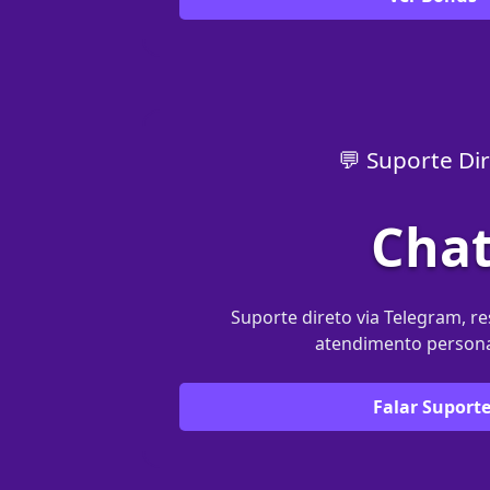
💬 Suporte Di
Cha
Suporte direto via Telegram, r
atendimento persona
Falar Suport