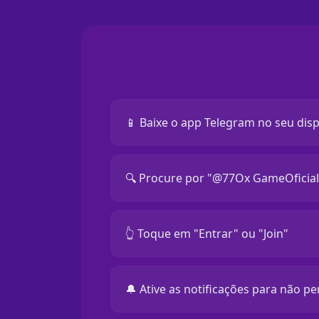
📱 Baixe o app Telegram no seu disp
🔍 Procure por "@77Ox GameOficial
👆 Toque em "Entrar" ou "Join"
🔔 Ative as notificações para não p