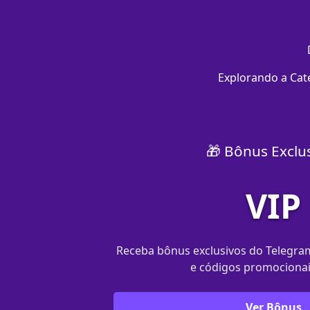
Explorando a Cat
🎁 Bônus Exclu
VIP
Receba bônus exclusivos do Telegra
e códigos promocionai
Ver Bônus