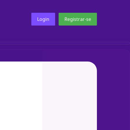
Login
Registrar-se