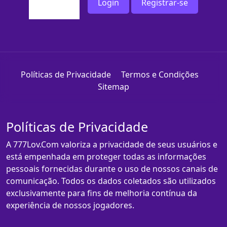
Login
Registrar-se
Políticas de Privacidade
Termos e Condições
Sitemap
Políticas de Privacidade
A 777Lov.Com valoriza a privacidade de seus usuários e
está empenhada em proteger todas as informações
pessoais fornecidas durante o uso de nossos canais de
comunicação. Todos os dados coletados são utilizados
exclusivamente para fins de melhoria contínua da
experiência de nossos jogadores.