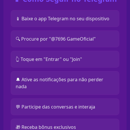
📱 Baixe o app Telegram no seu dispositivo
🔍 Procure por "@7696 GameOficial"
👆 Toque em "Entrar" ou "Join"
🔔 Ative as notificações para não perder
nada
💬 Participe das conversas e interaja
🎁 Receba bônus exclusivos