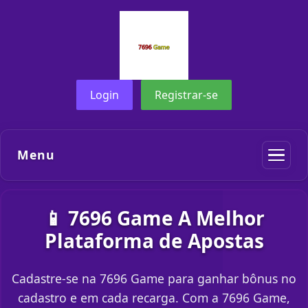
Login
Registrar-se
Menu
📱 7696 Game A Melhor
Plataforma de Apostas
Cadastre-se na 7696 Game para ganhar bônus no
cadastro e em cada recarga. Com a 7696 Game,