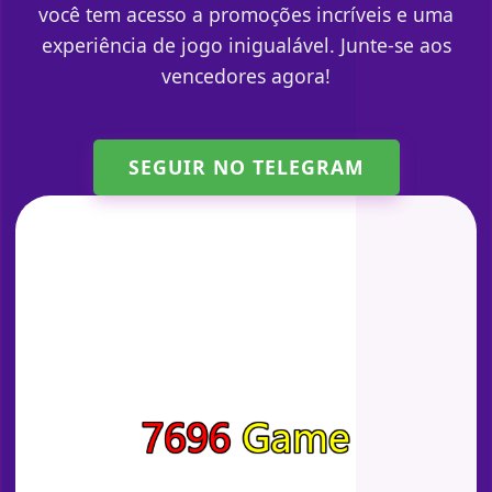
você tem acesso a promoções incríveis e uma
experiência de jogo inigualável. Junte-se aos
vencedores agora!
SEGUIR NO TELEGRAM