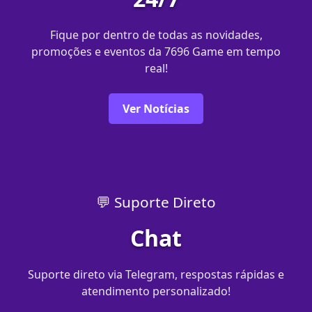
Fique por dentro de todas as novidades,
promoções e eventos da 7696 Game em tempo
real!
Ver Notícias
💬 Suporte Direto
Chat
Suporte direto via Telegram, respostas rápidas e
atendimento personalizado!