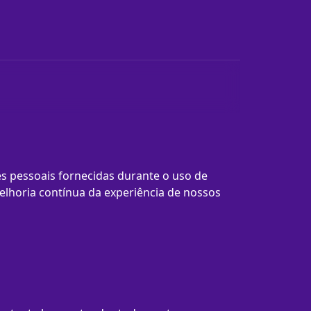
s pessoais fornecidas durante o uso de
elhoria contínua da experiência de nossos