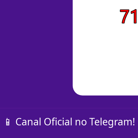
📱 Canal Oficial no Telegram!