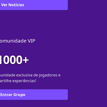
Ver Notícias
Comunidade VIP
1000+
unidade exclusiva de jogadores e
rtilhe experiências!
Entrar Grupo