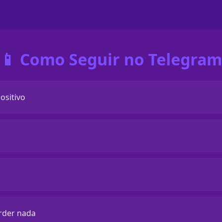
📱 Como Seguir no Telegram
ositivo
erder nada