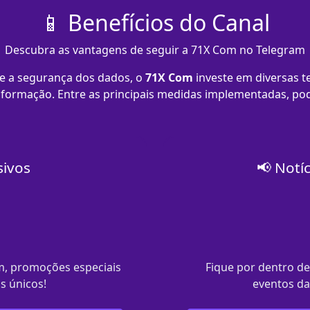
📱 Benefícios do Canal
Descubra as vantagens de seguir a 71X Com no Telegram
 e a segurança dos dados, o
71X Com
investe em diversas t
nformação. Entre as principais medidas implementadas, po
sivos
📢 Notí
m, promoções especiais
Fique por dentro d
s únicos!
eventos da