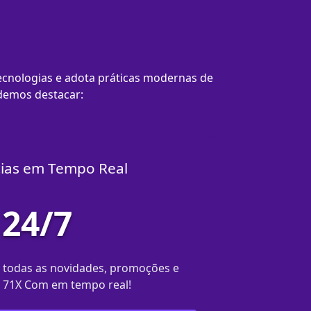
ecnologias e adota práticas modernas de
demos destacar:
cias em Tempo Real
24/7
e todas as novidades, promoções e
 71X Com em tempo real!