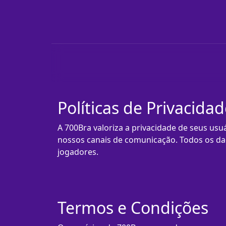
Políticas de Privacida
A 700Bra valoriza a privacidade de seus us
nossos canais de comunicação. Todos os dad
jogadores.
Termos e Condições