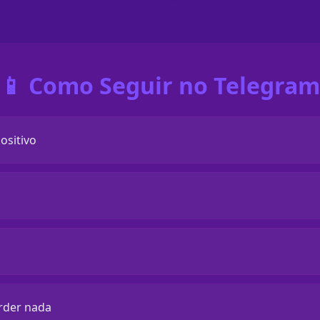
📱 Como Seguir no Telegram
ositivo
erder nada