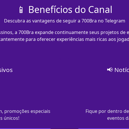
📱 Benefícios do Canal
Descubra as vantagens de seguir a 700Bra no Telegram
inos, a 700Bra expande continuamente seus projetos de e
antemente para oferecer experiências mais ricas aos joga
sivos
📢 Notí
m, promoções especiais
Fique por dentro d
s únicos!
eventos d