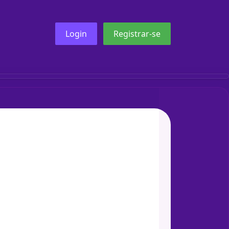
Login
Registrar-se