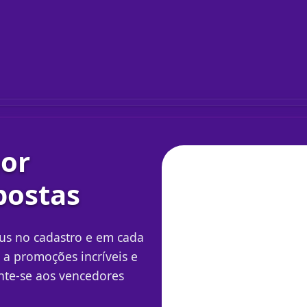
hor
postas
us no cadastro e em cada
 a promoções incríveis e
unte-se aos vencedores