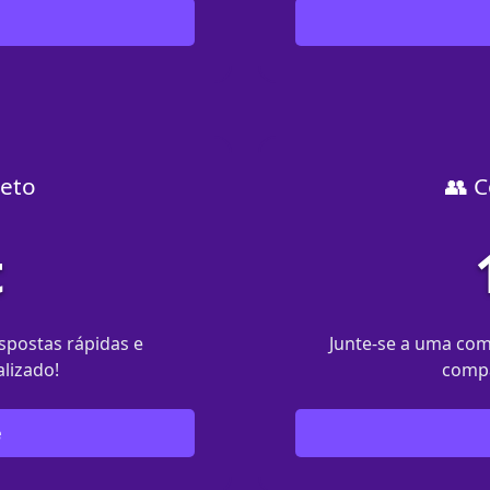
reto
👥 
t
espostas rápidas e
Junte-se a uma com
lizado!
compa
e