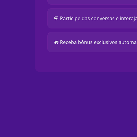
💬 Participe das conversas e interaj
🎁 Receba bônus exclusivos autom