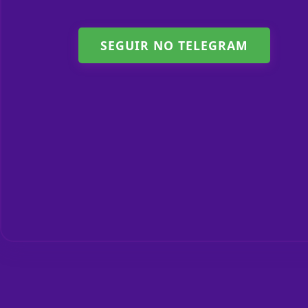
SEGUIR NO TELEGRAM