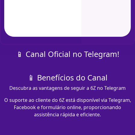
📱 Canal Oficial no Telegram!
📱 Benefícios do Canal
Descubra as vantagens de seguir a 6Z no Telegram
O suporte ao cliente do 6Z está disponível via Telegram,
Facebook e formulário online, proporcionando
assistência rápida e eficiente.