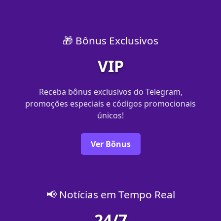
🎁 Bônus Exclusivos
VIP
Receba bônus exclusivos do Telegram,
promoções especiais e códigos promocionais
únicos!
Ver Bônus
📢 Notícias em Tempo Real
24/7