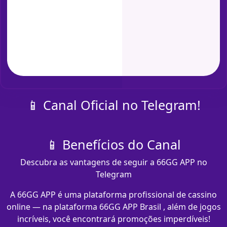
📱 Canal Oficial no Telegram!
📱 Benefícios do Canal
Descubra as vantagens de seguir a 66GG APP no
Telegram
A 66GG APP é uma plataforma profissional de cassino
online — na plataforma 66GG APP Brasil , além de jogos
incríveis, você encontrará promoções imperdíveis!