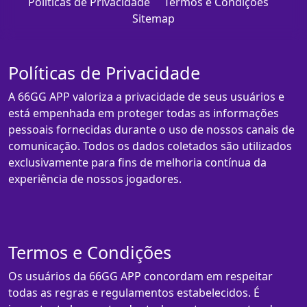
Políticas de Privacidade
Termos e Condições
Sitemap
Políticas de Privacidade
A 66GG APP valoriza a privacidade de seus usuários e
está empenhada em proteger todas as informações
pessoais fornecidas durante o uso de nossos canais de
comunicação. Todos os dados coletados são utilizados
exclusivamente para fins de melhoria contínua da
experiência de nossos jogadores.
Termos e Condições
Os usuários da 66GG APP concordam em respeitar
todas as regras e regulamentos estabelecidos. É