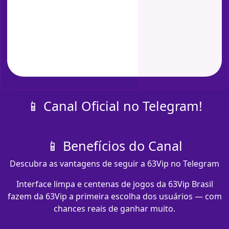
📱 Canal Oficial no Telegram!
📱 Benefícios do Canal
Descubra as vantagens de seguir a 63Vip no Telegram
Interface limpa e centenas de jogos da 63Vip Brasil
fazem da 63Vip a primeira escolha dos usuários — com
chances reais de ganhar muito.