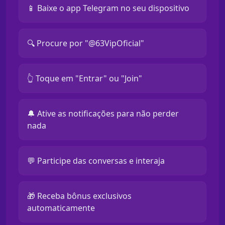
📱 Baixe o app Telegram no seu dispositivo
🔍 Procure por "@63VipOficial"
👆 Toque em "Entrar" ou "Join"
🔔 Ative as notificações para não perder
nada
💬 Participe das conversas e interaja
🎁 Receba bônus exclusivos
automaticamente