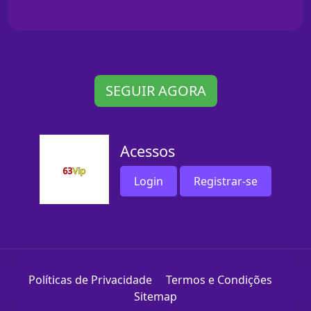
SEGUIR AGORA
Acessos
Login
Registrar-se
Políticas de Privacidade
Termos e Condições
Sitemap