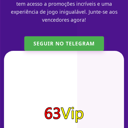
tem acesso a promoções incríveis e uma
experiência de jogo inigualável. Junte-se aos
vencedores agora!
SEGUIR NO TELEGRAM