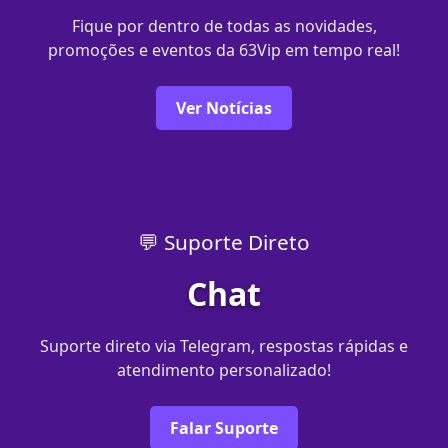
Fique por dentro de todas as novidades,
promoções e eventos da 63Vip em tempo real!
Ver Notícias
💬 Suporte Direto
Chat
Suporte direto via Telegram, respostas rápidas e
atendimento personalizado!
Falar Suporte