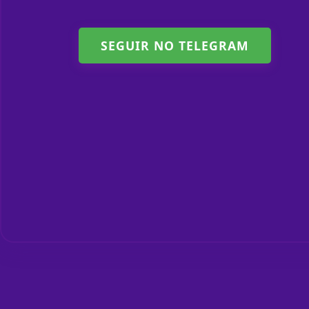
SEGUIR NO TELEGRAM