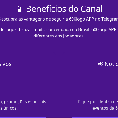
📱 Benefícios do Canal
Descubra as vantagens de seguir a 600Jogo APP no Telegra
e jogos de azar muito conceituada no Brasil. 600Jogo AP
diferentes aos jogadores.
sivos
📢 Notí
m, promoções especiais
Fique por dentro d
s únicos!
eventos da 