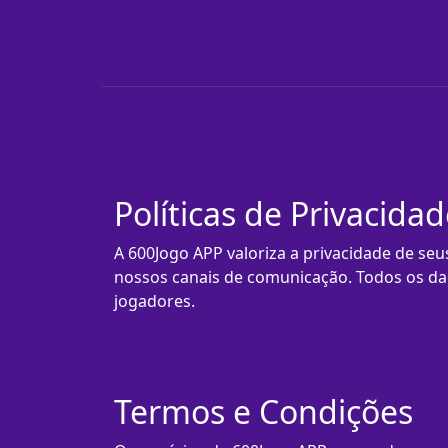
Políticas de Privacida
A 600Jogo APP valoriza a privacidade de se
nossos canais de comunicação. Todos os dad
jogadores.
Termos e Condições