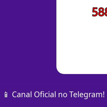
📱 Canal Oficial no Telegram!