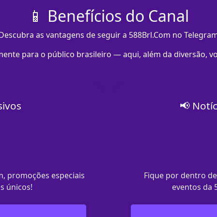
📱 Benefícios do Canal
Descubra as vantagens de seguir a 588Brl.Com no Telegra
nte para o público brasileiro — aqui, além da diversão, vo
sivos
📢 Notí
m, promoções especiais
Fique por dentro d
s únicos!
eventos da 