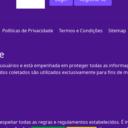
Políticas de Privacidade
Termos e Condições
Sitemap
de
s usuários e está empenhada em proteger todas as informa
os coletados são utilizados exclusivamente para fins de m
peitar todas as regras e regulamentos estabelecidos. É i