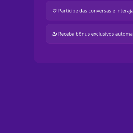
💬 Participe das conversas e interaj
🎁 Receba bônus exclusivos autom