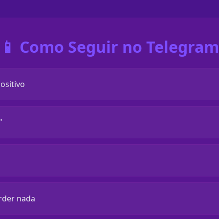
📱 Como Seguir no Telegram
ositivo
"
erder nada