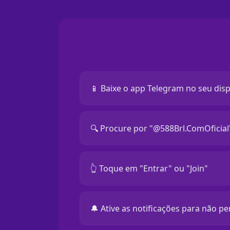
📱 Baixe o app Telegram no seu disp
🔍 Procure por "@588Brl.ComOficial
👆 Toque em "Entrar" ou "Join"
🔔 Ative as notificações para não p