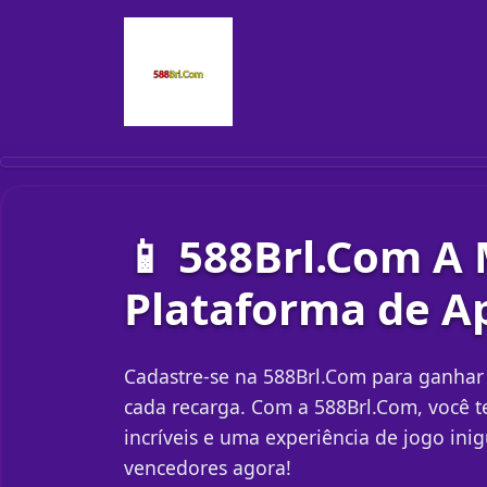
📱 588Brl.Com A
Plataforma de A
Cadastre-se na 588Brl.Com para ganhar
cada recarga. Com a 588Brl.Com, você 
incríveis e uma experiência de jogo inig
vencedores agora!