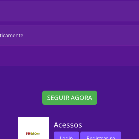
a
aticamente
SEGUIR AGORA
Acessos
Login
Registrar-se