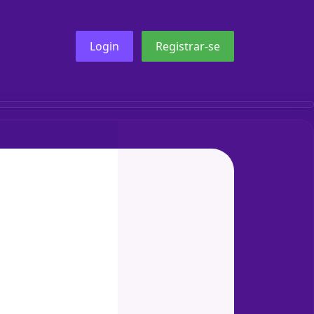
Login
Registrar-se