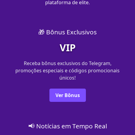
plataforma de elite.
🎁 Bônus Exclusivos
VIP
Receba bônus exclusivos do Telegram,
promoções especiais e códigos promocionais
únicos!
Ver Bônus
📢 Notícias em Tempo Real