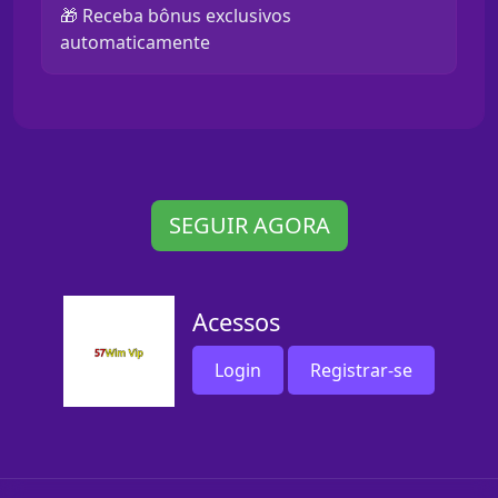
🎁 Receba bônus exclusivos
automaticamente
SEGUIR AGORA
Acessos
Login
Registrar-se