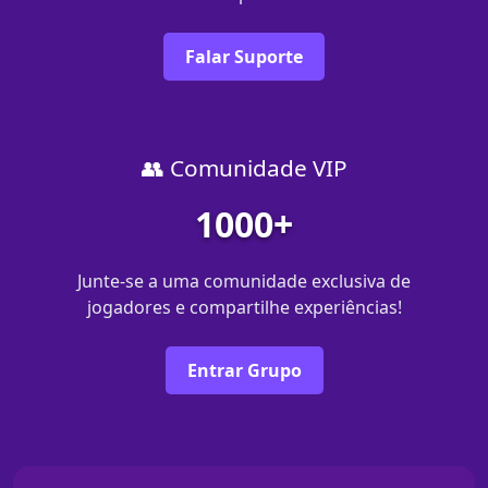
Falar Suporte
👥 Comunidade VIP
1000+
Junte-se a uma comunidade exclusiva de
jogadores e compartilhe experiências!
Entrar Grupo