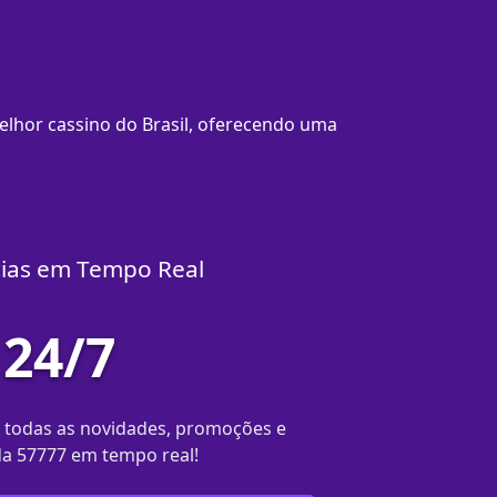
lhor cassino do Brasil, oferecendo uma
cias em Tempo Real
24/7
e todas as novidades, promoções e
da 57777 em tempo real!