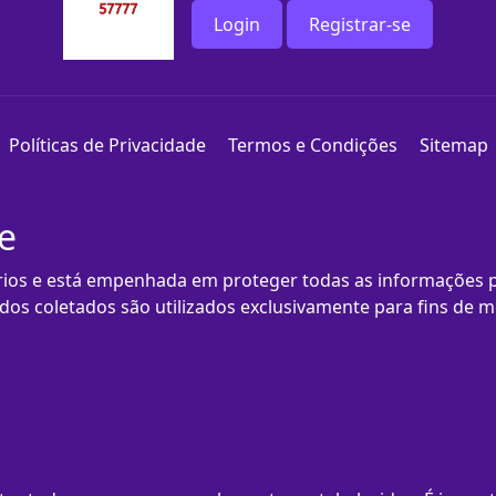
Login
Registrar-se
Políticas de Privacidade
Termos e Condições
Sitemap
de
ários e está empenhada em proteger todas as informações 
os coletados são utilizados exclusivamente para fins de m