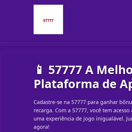
📱 57777 A Melh
Plataforma de A
Cadastre-se na 57777 para ganhar bônu
recarga. Com a 57777, você tem acesso 
uma experiência de jogo inigualável. J
agora!