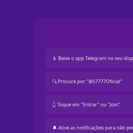
📱 Baixe o app Telegram no seu disp
🔍 Procure por "@57777Oficial"
👆 Toque em "Entrar" ou "Join"
🔔 Ative as notificações para não p