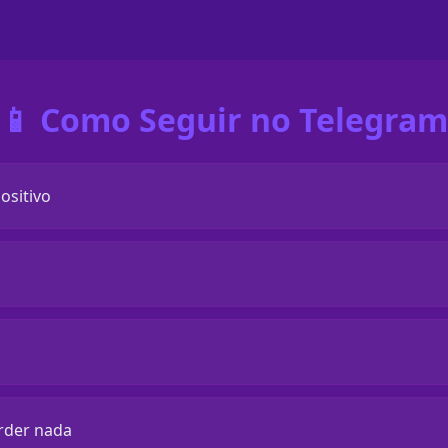
📱 Como Seguir no Telegram
ositivo
erder nada