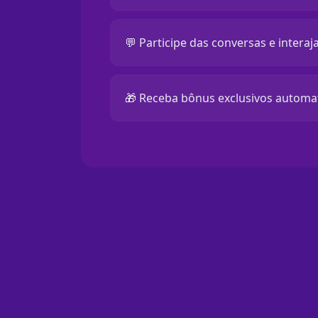
💬 Participe das conversas e interaj
🎁 Receba bônus exclusivos autom