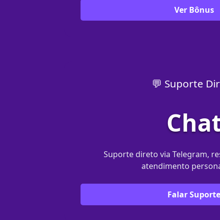
Ver Bônus
💬 Suporte Di
Cha
Suporte direto via Telegram, r
atendimento persona
Falar Suport