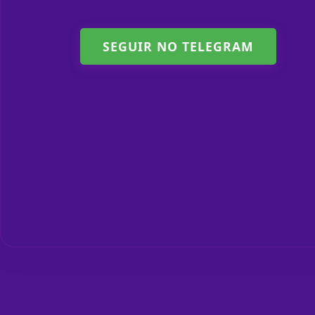
SEGUIR NO TELEGRAM