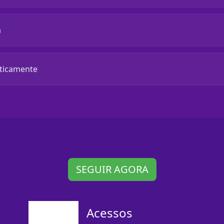
a
aticamente
SEGUIR AGORA
Acessos