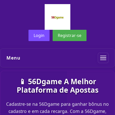
Login
Registrar-se
Menu
📱 56Dgame A Melhor
Plataforma de Apostas
Cadastre-se na 56Dgame para ganhar bônus no
cadastro e em cada recarga. Com a 56Dgame,