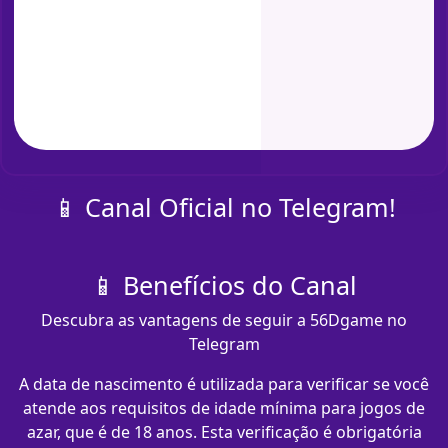
📱 Canal Oficial no Telegram!
📱 Benefícios do Canal
Descubra as vantagens de seguir a 56Dgame no
Telegram
A data de nascimento é utilizada para verificar se você
atende aos requisitos de idade mínima para jogos de
azar, que é de 18 anos. Esta verificação é obrigatória