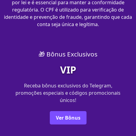
por lei e é essencial para manter a conformidade
regulatória. O CPF é utilizado para verificação de
identidade e prevenção de fraude, garantindo que cada
conta seja única e legítima.
🎁 Bônus Exclusivos
VIP
Receba bônus exclusivos do Telegram,
promoções especiais e códigos promocionais
únicos!
Ver Bônus