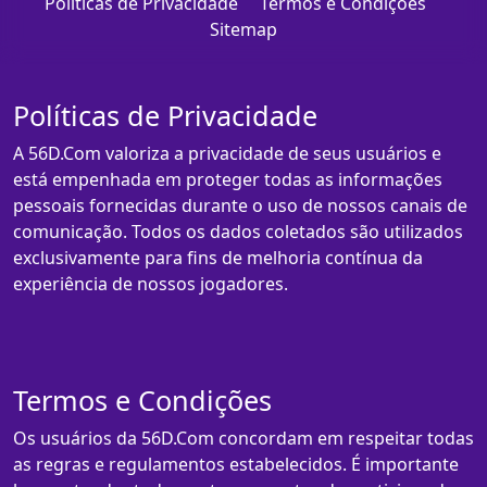
Políticas de Privacidade
Termos e Condições
Sitemap
Políticas de Privacidade
A 56D.Com valoriza a privacidade de seus usuários e
está empenhada em proteger todas as informações
pessoais fornecidas durante o uso de nossos canais de
comunicação. Todos os dados coletados são utilizados
exclusivamente para fins de melhoria contínua da
experiência de nossos jogadores.
Termos e Condições
Os usuários da 56D.Com concordam em respeitar todas
as regras e regulamentos estabelecidos. É importante