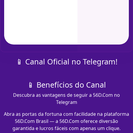
📱 Canal Oficial no Telegram!
📱 Benefícios do Canal
Descubra as vantagens de seguir a 56D.Com no
Telegram
Abra as portas da fortuna com facilidade na plataforma
56D.Com Brasil — a 56D.Com oferece diversão
garantida e lucros fáceis com apenas um clique.