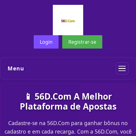
Login
Registrar-se
Menu
📱 56D.Com A Melhor
Plataforma de Apostas
Cadastre-se na 56D.Com para ganhar bônus no
cadastro e em cada recarga. Com a 56D.Com, você