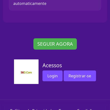
automaticamente
SEGUIR AGORA
Acessos
Login
Registrar-se