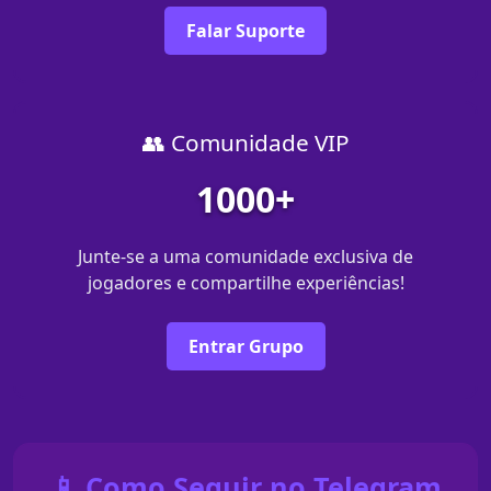
Falar Suporte
👥 Comunidade VIP
1000+
Junte-se a uma comunidade exclusiva de
jogadores e compartilhe experiências!
Entrar Grupo
📱 Como Seguir no Telegram