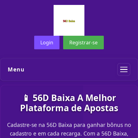
Login
Registrar-se
Menu
📱 56D Baixa A Melhor
Plataforma de Apostas
Cadastre-se na 56D Baixa para ganhar bônus no
cadastro e em cada recarga. Com a 56D Baixa,