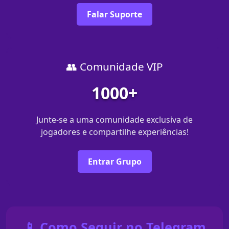
Falar Suporte
👥 Comunidade VIP
1000+
Junte-se a uma comunidade exclusiva de
jogadores e compartilhe experiências!
Entrar Grupo
📱 Como Seguir no Telegram