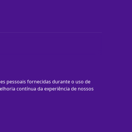
es pessoais fornecidas durante o uso de
elhoria contínua da experiência de nossos