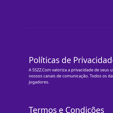
Políticas de Privacida
A 55ZZ.Com valoriza a privacidade de seus 
nossos canais de comunicação. Todos os dad
jogadores.
Termos e Condições