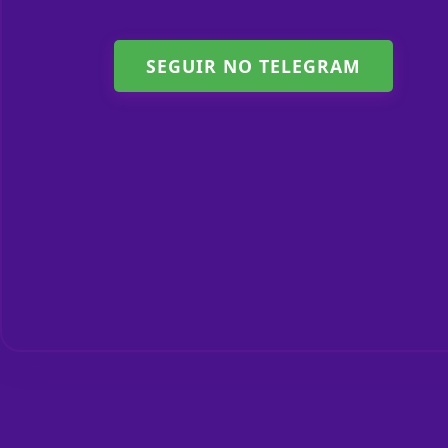
SEGUIR NO TELEGRAM