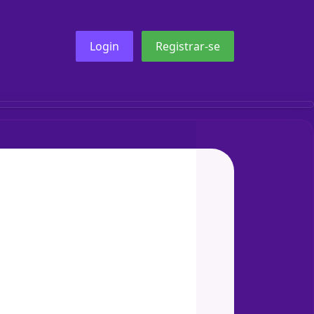
Login
Registrar-se