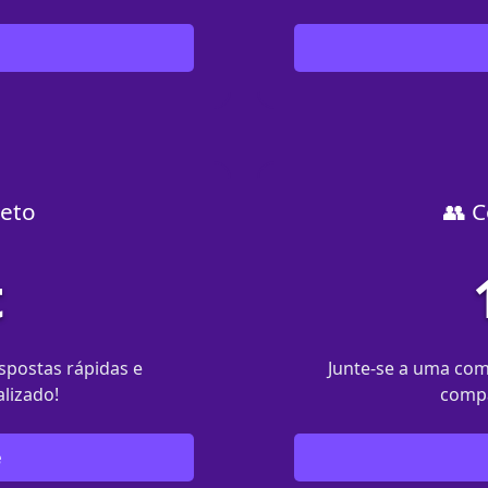
reto
👥 
t
espostas rápidas e
Junte-se a uma com
lizado!
compa
e