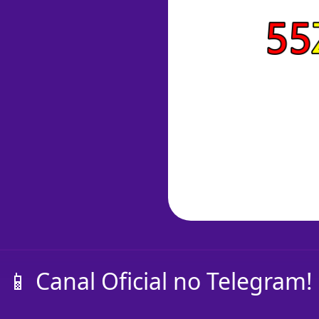
📱 Canal Oficial no Telegram!