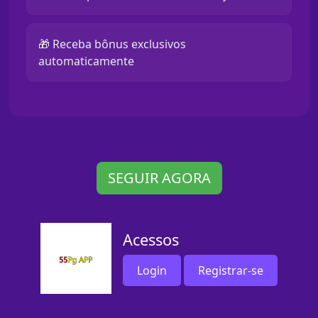
🎁 Receba bônus exclusivos
automaticamente
SEGUIR AGORA
Acessos
Login
Registrar-se