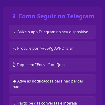
📱 Como Seguir no Telegram
📱 Baixe o app Telegram no seu dispositivo
🔍 Procure por "@55Pg APPOficial"
👆 Toque em "Entrar" ou "Join"
🔔 Ative as notificações para não perder
nada
💬 Participe das conversas e interaja