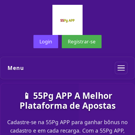
Login
Registrar-se
Menu
📱 55Pg APP A Melhor
Plataforma de Apostas
Cadastre-se na 55Pg APP para ganhar bônus no
cadastro e em cada recarga. Com a 55Pg APP,