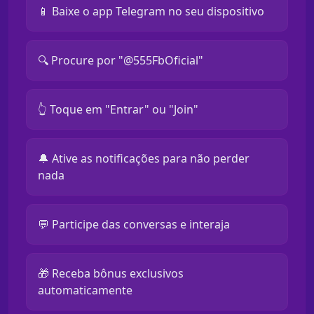
📱 Baixe o app Telegram no seu dispositivo
🔍 Procure por "@555FbOficial"
👆 Toque em "Entrar" ou "Join"
🔔 Ative as notificações para não perder
nada
💬 Participe das conversas e interaja
🎁 Receba bônus exclusivos
automaticamente