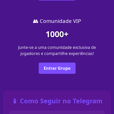
👥 Comunidade VIP
1000+
Junte-se a uma comunidade exclusiva de
jogadores e compartilhe experiências!
Entrar Grupo
📱 Como Seguir no Telegram