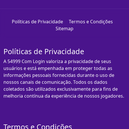
Políticas de Privacidade
Termos e Condições
Sitemap
Políticas de Privacidade
A 54999 Com Login valoriza a privacidade de seus
usuários e está empenhada em proteger todas as
informações pessoais fornecidas durante o uso de
nossos canais de comunicação. Todos os dados
coletados são utilizados exclusivamente para fins de
melhoria contínua da experiência de nossos jogadores.
Termos e Condições