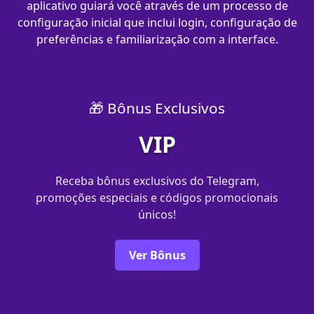
aplicativo guiará você através de um processo de
configuração inicial que inclui login, configuração de
preferências e familiarização com a interface.
🎁 Bônus Exclusivos
VIP
Receba bônus exclusivos do Telegram,
promoções especiais e códigos promocionais
únicos!
Ver Bônus