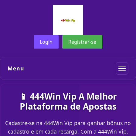
Login
Registrar-se
Menu
📱 444Win Vip A Melhor
Plataforma de Apostas
Cadastre-se na 444Win Vip para ganhar bônus no
cadastro e em cada recarga. Com a 444Win Vip,