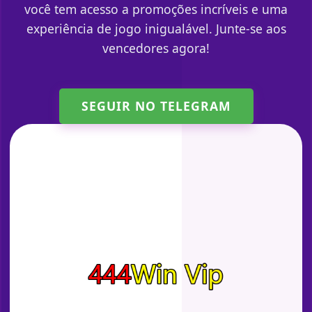
você tem acesso a promoções incríveis e uma
experiência de jogo inigualável. Junte-se aos
vencedores agora!
SEGUIR NO TELEGRAM