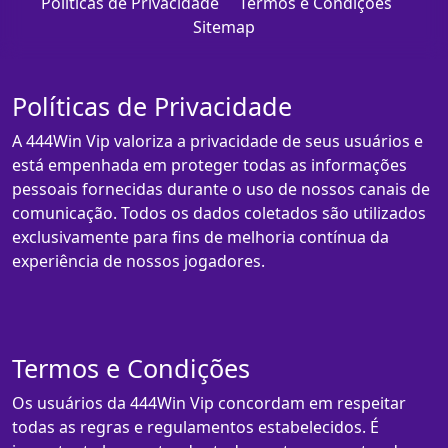
Políticas de Privacidade
Termos e Condições
Sitemap
Políticas de Privacidade
A 444Win Vip valoriza a privacidade de seus usuários e
está empenhada em proteger todas as informações
pessoais fornecidas durante o uso de nossos canais de
comunicação. Todos os dados coletados são utilizados
exclusivamente para fins de melhoria contínua da
experiência de nossos jogadores.
Termos e Condições
Os usuários da 444Win Vip concordam em respeitar
todas as regras e regulamentos estabelecidos. É