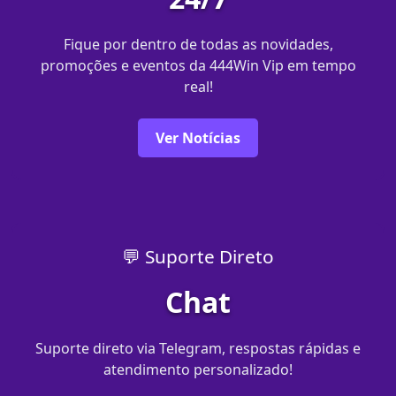
Fique por dentro de todas as novidades,
promoções e eventos da 444Win Vip em tempo
real!
Ver Notícias
💬 Suporte Direto
Chat
Suporte direto via Telegram, respostas rápidas e
atendimento personalizado!