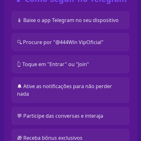
📱 Baixe o app Telegram no seu dispositivo
🔍 Procure por "@444Win VipOficial"
👆 Toque em "Entrar" ou "Join"
🔔 Ative as notificações para não perder
nada
💬 Participe das conversas e interaja
🎁 Receba bônus exclusivos