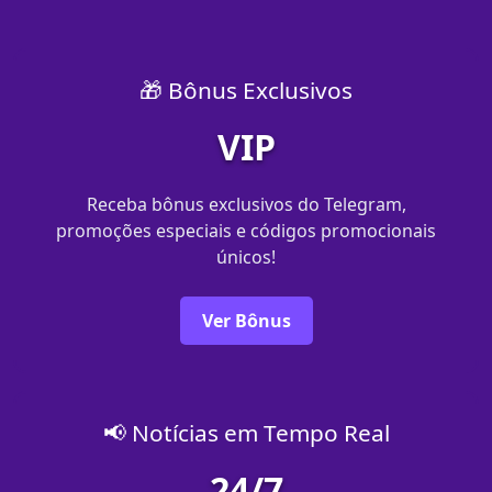
🎁 Bônus Exclusivos
VIP
Receba bônus exclusivos do Telegram,
promoções especiais e códigos promocionais
únicos!
Ver Bônus
📢 Notícias em Tempo Real
24/7