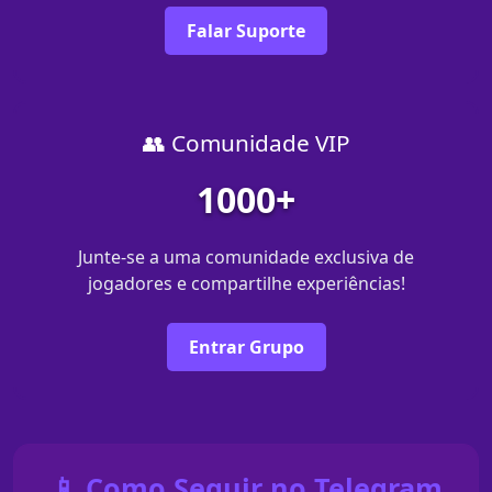
Falar Suporte
👥 Comunidade VIP
1000+
Junte-se a uma comunidade exclusiva de
jogadores e compartilhe experiências!
Entrar Grupo
📱 Como Seguir no Telegram