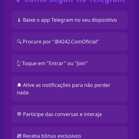
📱 Baixe o app Telegram no seu dispositivo
🔍 Procure por "@4242.ComOficial"
👆 Toque em "Entrar" ou "Join"
🔔 Ative as notificações para não perder
nada
💬 Participe das conversas e interaja
🎁 Receba bônus exclusivos