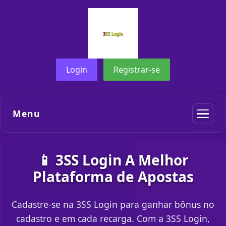
Login
Registrar-se
Menu
📱 3SS Login A Melhor
Plataforma de Apostas
Cadastre-se na 3SS Login para ganhar bônus no
cadastro e em cada recarga. Com a 3SS Login,