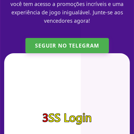
você tem acesso a promoções incríveis e uma
experiência de jogo inigualável. Junte-se aos
vencedores agora!
SEGUIR NO TELEGRAM