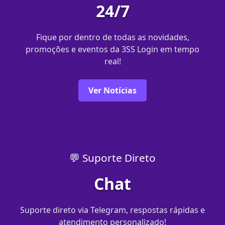
24/7
Fique por dentro de todas as novidades,
promoções e eventos da 3SS Login em tempo
real!
Ver Notícias
💬 Suporte Direto
Chat
Suporte direto via Telegram, respostas rápidas e
atendimento personalizado!