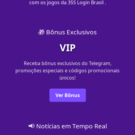
com os jogos da 3SS Login Brasil .
🎁 Bônus Exclusivos
VIP
Receba bônus exclusivos do Telegram,
promoções especiais e códigos promocionais
únicos!
Ver Bônus
📢 Notícias em Tempo Real