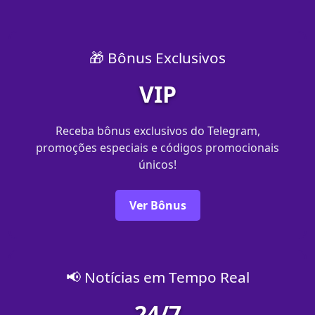
🎁 Bônus Exclusivos
VIP
Receba bônus exclusivos do Telegram,
promoções especiais e códigos promocionais
únicos!
Ver Bônus
📢 Notícias em Tempo Real
24/7