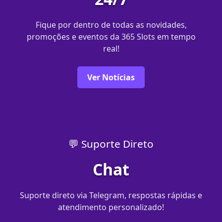
Fique por dentro de todas as novidades,
promoções e eventos da 365 Slots em tempo
real!
Ver Notícias
💬 Suporte Direto
Chat
Suporte direto via Telegram, respostas rápidas e
atendimento personalizado!