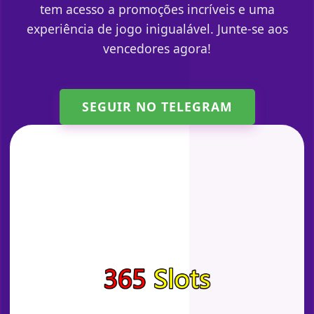
tem acesso a promoções incríveis e uma
experiência de jogo inigualável. Junte-se aos
vencedores agora!
SEGUIR NO TELEGRAM