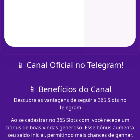
📱 Canal Oficial no Telegram!
📱 Benefícios do Canal
Descubra as vantagens de seguir a 365 Slots no
Telegram
Ao se cadastrar no 365 Slots com​, você recebe um
bônus de boas-vindas generoso. Esse bônus aumenta
seu saldo inicial, permitindo mais chances de ganhar.