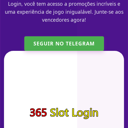
Login, você tem acesso a promoções incríveis e
uma experiência de jogo inigualável. Junte-se aos
vencedores agora!
SEGUIR NO TELEGRAM