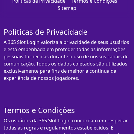
Políticas de Privacidade
Termos e Condições
Sitemap
Políticas de Privacidade
A 365 Slot Login valoriza a privacidade de seus usuários
e está empenhada em proteger todas as informações
pessoais fornecidas durante o uso de nossos canais de
comunicação. Todos os dados coletados são utilizados
exclusivamente para fins de melhoria contínua da
experiência de nossos jogadores.
Termos e Condições
Os usuários da 365 Slot Login concordam em respeitar
todas as regras e regulamentos estabelecidos. É