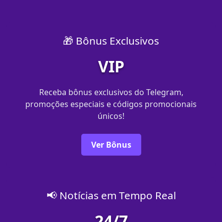
🎁 Bônus Exclusivos
VIP
Receba bônus exclusivos do Telegram,
promoções especiais e códigos promocionais
únicos!
Ver Bônus
📢 Notícias em Tempo Real
24/7