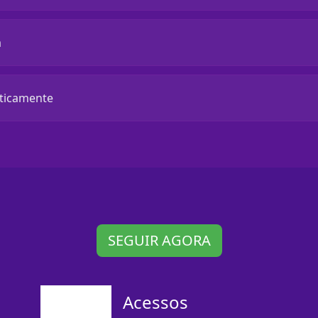
a
aticamente
SEGUIR AGORA
Acessos