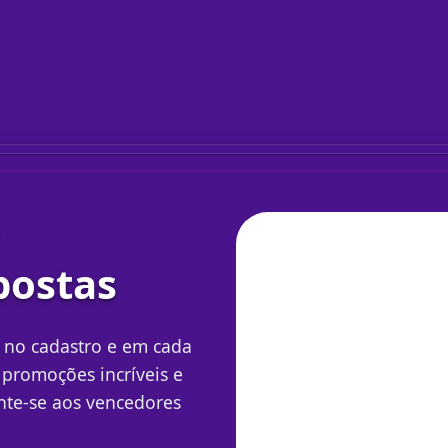
postas
 no cadastro e em cada
 promoções incríveis e
unte-se aos vencedores