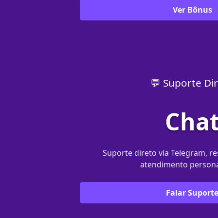
Ver Bônus
💬 Suporte Di
Cha
Suporte direto via Telegram, r
atendimento persona
Falar Suport