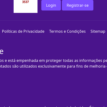
Login
Registrar-se
Políticas de Privacidade
Termos e Condições
Sitemap
de
rios e está empenhada em proteger todas as informações p
tados são utilizados exclusivamente para fins de melhoria