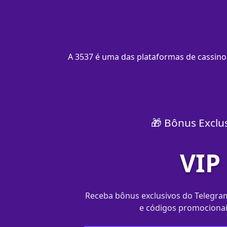
A 3537 é uma das plataformas de cassino 
🎁 Bônus Exclu
VIP
Receba bônus exclusivos do Telegra
e códigos promocionai