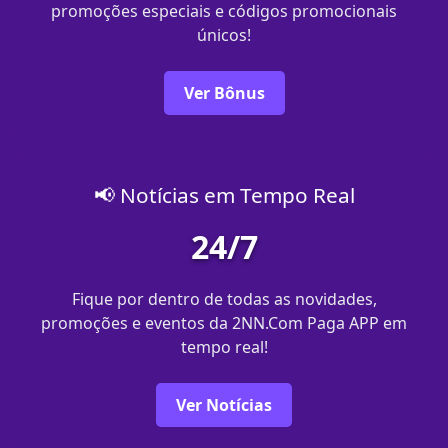
promoções especiais e códigos promocionais
únicos!
Ver Bônus
📢 Notícias em Tempo Real
24/7
Fique por dentro de todas as novidades,
promoções e eventos da 2NN.Com Paga APP em
tempo real!
Ver Notícias