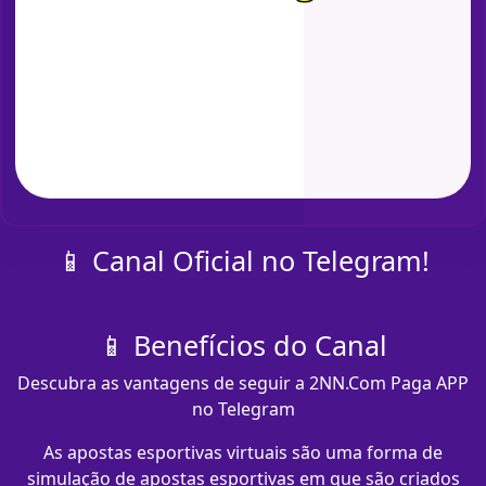
📱 Canal Oficial no Telegram!
📱 Benefícios do Canal
Descubra as vantagens de seguir a 2NN.Com Paga APP
no Telegram
As apostas esportivas virtuais são uma forma de
simulação de apostas esportivas em que são criados