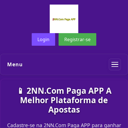
Login
Registrar-se
Menu
📱 2NN.Com Paga APP A
Melhor Plataforma de
Apostas
Cadastre-se na 2NN.Com Paga APP para ganhar