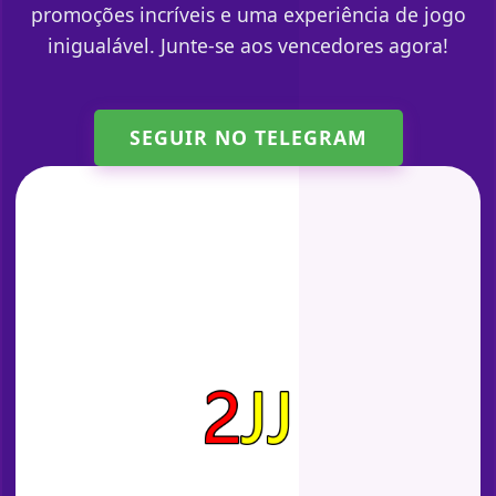
promoções incríveis e uma experiência de jogo
inigualável. Junte-se aos vencedores agora!
SEGUIR NO TELEGRAM