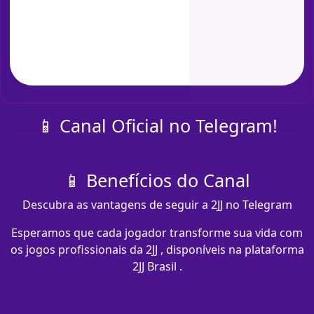
📱 Canal Oficial no Telegram!
📱 Benefícios do Canal
Descubra as vantagens de seguir a 2JJ no Telegram
Esperamos que cada jogador transforme sua vida com
os jogos profissionais da 2JJ , disponíveis na plataforma
2JJ Brasil .