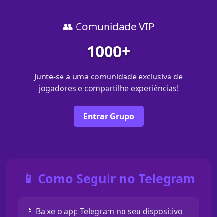
👥 Comunidade VIP
1000+
Junte-se a uma comunidade exclusiva de
jogadores e compartilhe experiências!
Entrar Grupo
📱 Como Seguir no Telegram
📱 Baixe o app Telegram no seu dispositivo