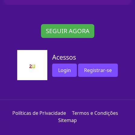
SEGUIR AGORA
Acessos
Login
Registrar-se
Políticas de Privacidade
Termos e Condições
Sitemap