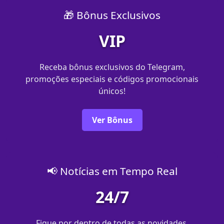
🎁 Bônus Exclusivos
VIP
Receba bônus exclusivos do Telegram,
promoções especiais e códigos promocionais
únicos!
Ver Bônus
📢 Notícias em Tempo Real
24/7
Fique por dentro de todas as novidades,