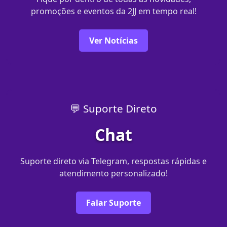
promoções e eventos da 2JJ em tempo real!
Ver Notícias
💬 Suporte Direto
Chat
Suporte direto via Telegram, respostas rápidas e
atendimento personalizado!
Falar Suporte