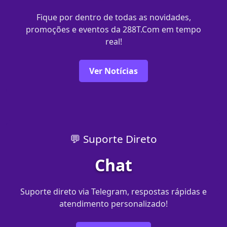
Fique por dentro de todas as novidades,
promoções e eventos da 288T.Com em tempo
real!
Ver Notícias
💬 Suporte Direto
Chat
Suporte direto via Telegram, respostas rápidas e
atendimento personalizado!