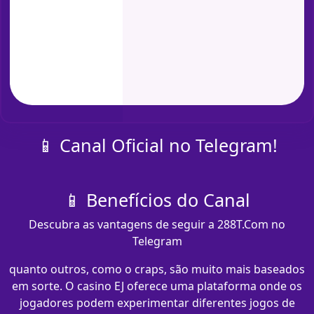
📱 Canal Oficial no Telegram!
📱 Benefícios do Canal
Descubra as vantagens de seguir a 288T.Com no
Telegram
quanto outros, como o craps, são muito mais baseados
em sorte. O casino EJ oferece uma plataforma onde os
jogadores podem experimentar diferentes jogos de