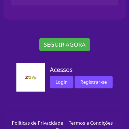
SEGUIR AGORA
Acessos
Login
Registrar-se
Políticas de Privacidade
Termos e Condições