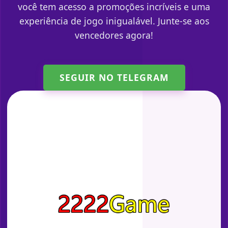
você tem acesso a promoções incríveis e uma
experiência de jogo inigualável. Junte-se aos
vencedores agora!
SEGUIR NO TELEGRAM