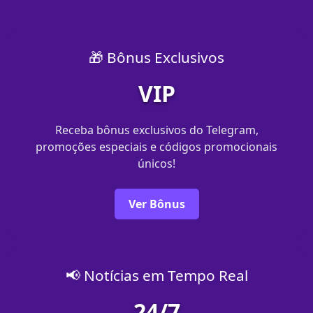
🎁 Bônus Exclusivos
VIP
Receba bônus exclusivos do Telegram,
promoções especiais e códigos promocionais
únicos!
Ver Bônus
📢 Notícias em Tempo Real
24/7