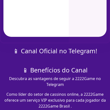
📱 Canal Oficial no Telegram!
📱 Benefícios do Canal
Descubra as vantagens de seguir a 2222Game no
Telegram
Como líder do setor de cassinos online, a 2222Game
oferece um serviço VIP exclusivo para cada jogador da
2222Game Brasil .