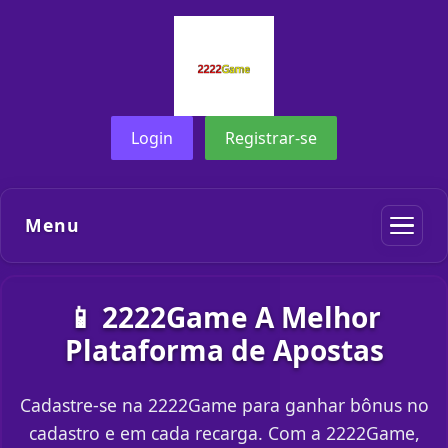
Login
Registrar-se
Menu
📱 2222Game A Melhor
Plataforma de Apostas
Cadastre-se na 2222Game para ganhar bônus no
cadastro e em cada recarga. Com a 2222Game,