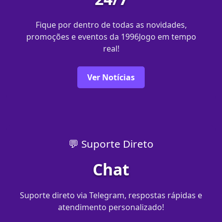
Fique por dentro de todas as novidades,
promoções e eventos da 1996Jogo em tempo
real!
Ver Notícias
💬 Suporte Direto
Chat
Suporte direto via Telegram, respostas rápidas e
atendimento personalizado!