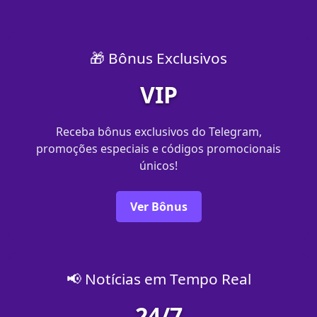
🎁 Bônus Exclusivos
VIP
Receba bônus exclusivos do Telegram,
promoções especiais e códigos promocionais
únicos!
Ver Bônus
📢 Notícias em Tempo Real
24/7