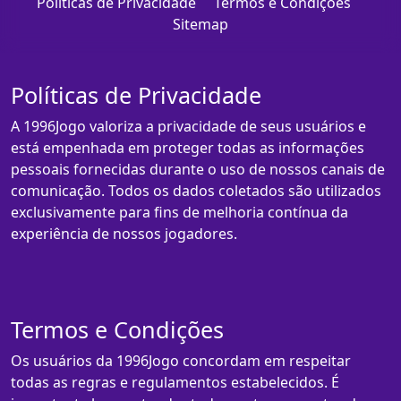
Políticas de Privacidade
Termos e Condições
Sitemap
Políticas de Privacidade
A 1996Jogo valoriza a privacidade de seus usuários e
está empenhada em proteger todas as informações
pessoais fornecidas durante o uso de nossos canais de
comunicação. Todos os dados coletados são utilizados
exclusivamente para fins de melhoria contínua da
experiência de nossos jogadores.
Termos e Condições
Os usuários da 1996Jogo concordam em respeitar
todas as regras e regulamentos estabelecidos. É