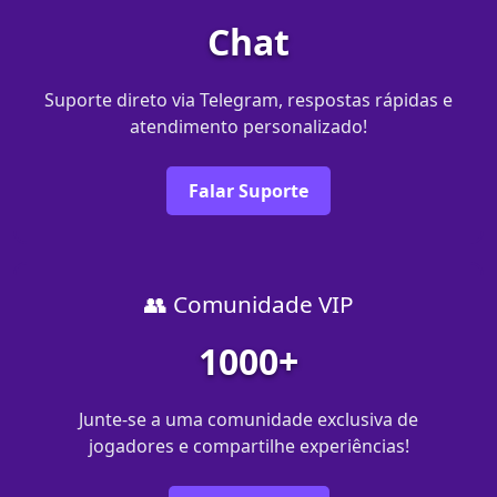
Chat
Suporte direto via Telegram, respostas rápidas e
atendimento personalizado!
Falar Suporte
👥 Comunidade VIP
1000+
Junte-se a uma comunidade exclusiva de
jogadores e compartilhe experiências!