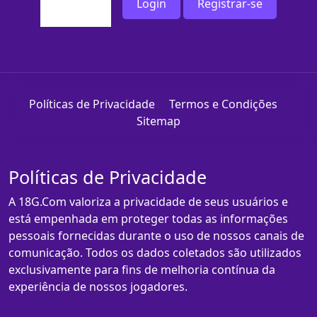
Login
Registrar-se
Políticas de Privacidade
Termos e Condições
Sitemap
Políticas de Privacidade
A 18G.Com valoriza a privacidade de seus usuários e
está empenhada em proteger todas as informações
pessoais fornecidas durante o uso de nossos canais de
comunicação. Todos os dados coletados são utilizados
exclusivamente para fins de melhoria contínua da
experiência de nossos jogadores.