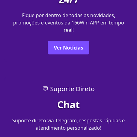
Fique por dentro de todas as novidades,
promoções e eventos da 166Win APP em tempo
real!
Ver Notícias
💬 Suporte Direto
Chat
Suporte direto via Telegram, respostas rápidas e
atendimento personalizado!