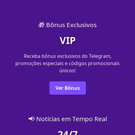
🎁 Bônus Exclusivos
VIP
Receba bônus exclusivos do Telegram,
promoções especiais e códigos promocionais
únicos!
Ver Bônus
📢 Notícias em Tempo Real
24/7