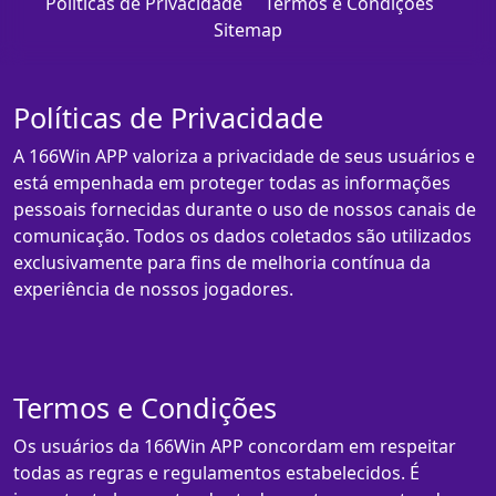
Políticas de Privacidade
Termos e Condições
Sitemap
Políticas de Privacidade
A 166Win APP valoriza a privacidade de seus usuários e
está empenhada em proteger todas as informações
pessoais fornecidas durante o uso de nossos canais de
comunicação. Todos os dados coletados são utilizados
exclusivamente para fins de melhoria contínua da
experiência de nossos jogadores.
Termos e Condições
Os usuários da 166Win APP concordam em respeitar
todas as regras e regulamentos estabelecidos. É