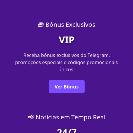
🎁 Bônus Exclusivos
VIP
Receba bônus exclusivos do Telegram,
promoções especiais e códigos promocionais
únicos!
Ver Bônus
📢 Notícias em Tempo Real
24/7