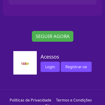
SEGUIR AGORA
Acessos
Login
Registrar-se
Políticas de Privacidade
Termos e Condições