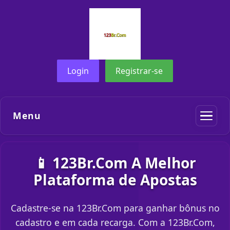
Login
Registrar-se
Menu
📱 123Br.Com A Melhor
Plataforma de Apostas
Cadastre-se na 123Br.Com para ganhar bônus no
cadastro e em cada recarga. Com a 123Br.Com,