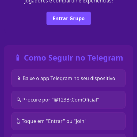
jogadores e compartilhe experiências!
Entrar Grupo
📱 Como Seguir no Telegram
📱 Baixe o app Telegram no seu dispositivo
🔍 Procure por "@123Br.ComOficial"
👆 Toque em "Entrar" ou "Join"