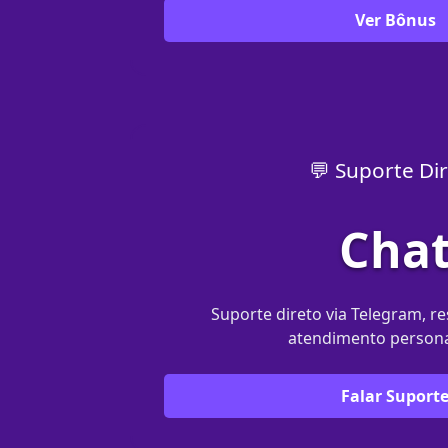
Ver Bônus
💬 Suporte Di
Cha
Suporte direto via Telegram, r
atendimento persona
Falar Suport