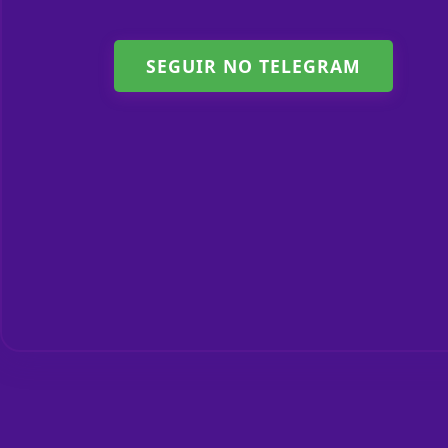
SEGUIR NO TELEGRAM