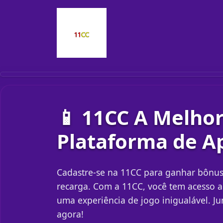
📱 11CC A Melho
Plataforma de A
Cadastre-se na 11CC para ganhar bônus
recarga. Com a 11CC, você tem acesso a
uma experiência de jogo inigualável. J
agora!