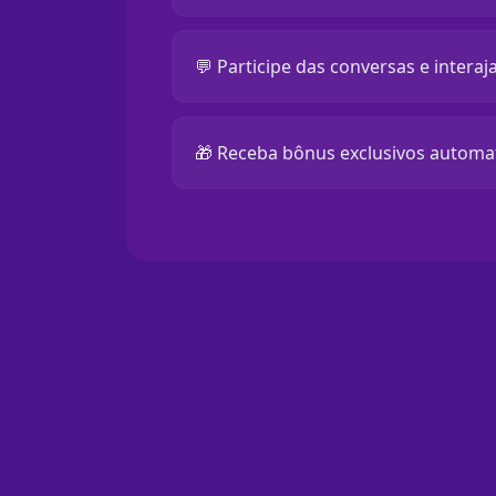
💬 Participe das conversas e interaj
🎁 Receba bônus exclusivos autom