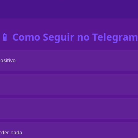
📱 Como Seguir no Telegram
ositivo
erder nada