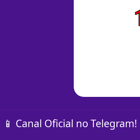
📱 Canal Oficial no Telegram!