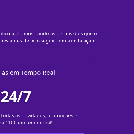
 confirmação mostrando as permissões que o
sões antes de prosseguir com a instalação.
cias em Tempo Real
24/7
e todas as novidades, promoções e
da 11CC em tempo real!