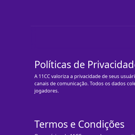
Políticas de Privacida
A 11CC valoriza a privacidade de seus usuá
canais de comunicação. Todos os dados cole
jogadores.
Termos e Condições