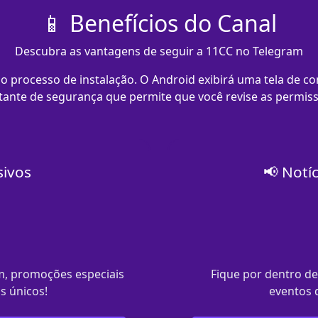
📱 Benefícios do Canal
Descubra as vantagens de seguir a 11CC no Telegram
 o processo de instalação. O Android exibirá uma tela de
ortante de segurança que permite que você revise as permis
sivos
📢 Notí
m, promoções especiais
Fique por dentro d
s únicos!
eventos 