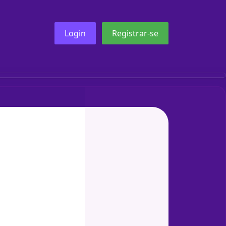
Login
Registrar-se