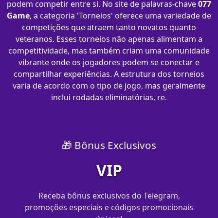
podem competir entre si. No site de palavras-chave
077
Game
, a categoria 'Torneios' oferece uma variedade de
competições que atraem tanto novatos quanto
veteranos. Esses torneios não apenas alimentam a
competitividade, mas também criam uma comunidade
vibrante onde os jogadores podem se conectar e
compartilhar experiências. A estrutura dos torneios
varia de acordo com o tipo de jogo, mas geralmente
inclui rodadas eliminatórias, re.
🎁 Bônus Exclusivos
VIP
Receba bônus exclusivos do Telegram,
promoções especiais e códigos promocionais