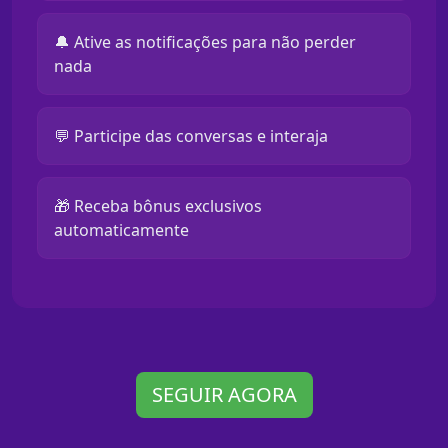
🔔 Ative as notificações para não perder
nada
💬 Participe das conversas e interaja
🎁 Receba bônus exclusivos
automaticamente
SEGUIR AGORA