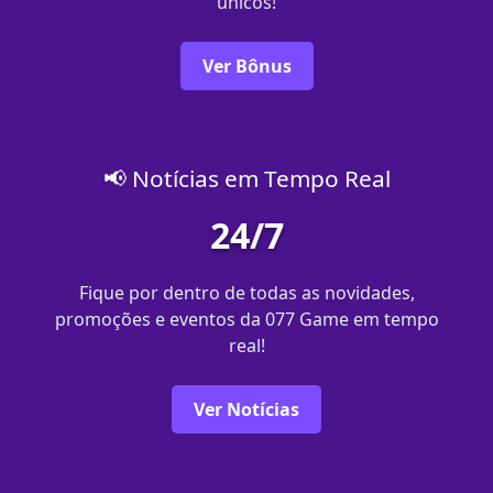
únicos!
Ver Bônus
📢 Notícias em Tempo Real
24/7
Fique por dentro de todas as novidades,
promoções e eventos da 077 Game em tempo
real!
Ver Notícias