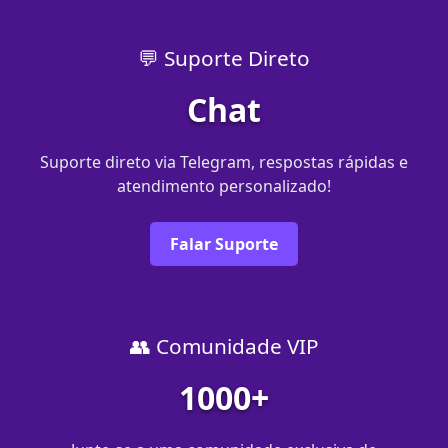
💬 Suporte Direto
Chat
Suporte direto via Telegram, respostas rápidas e
atendimento personalizado!
Falar Suporte
👥 Comunidade VIP
1000+